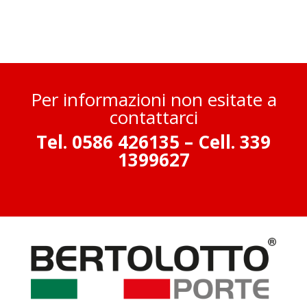
Per informazioni non esitate a
contattarci
Tel. 0586 426135 –
Cell. 339
1399627