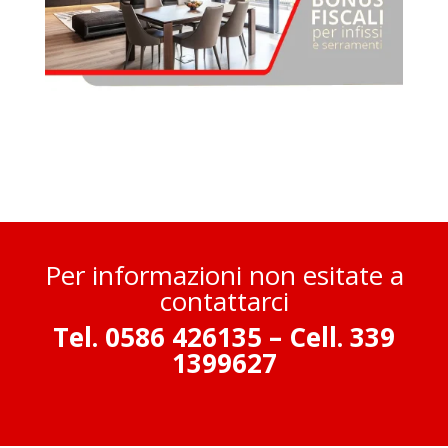
Per informazioni non esitate a
contattarci
Tel. 0586 426135 –
Cell. 339
1399627